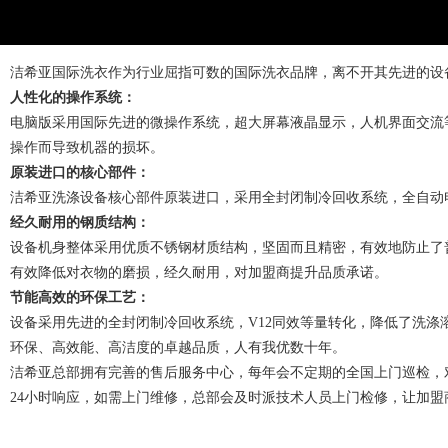
洁希亚国际洗衣
作为行业屈指可数的国际洗衣品牌，离不开其先进的设
人性化的操作系统：
电脑版采用国际先进的微操作系统，超大屏幕液晶
显示，人机界面交流
操作而导致机器的损坏。
原装进口的核心部件：
洁希亚洗涤设备核心部件原装进口
，采用全封闭制冷回收系统，全自动
经久耐用的钢质结构：
设备机身整体采用优质不锈钢材质结构，坚固而且精密，有效地防止了
有效降低对衣物的磨损，经久耐用，对加盟商提升品质承诺。
节能高效的环保工艺：
设备采用先进的全封闭制冷回收系统，V12同效等量转化，降低了洗
环保、高效能、高洁度的卓越品质，人有我优数十年。
洁希亚总部拥有完善的售后服务中心，
每年会不定期的全国上门巡检，
24小时响应，如需上门维修，总部会及时派技术人员上门检修，让加