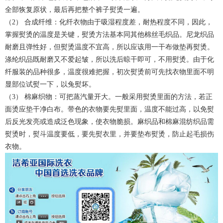
全部恢复原状，最后再把整个裤子熨烫一遍。
（2） 合成纤维：化纤衣物由于吸湿程度差，耐热程度不同，因此，
掌握熨烫的温度是关键，熨烫方法基本同其他棉丝毛织品。尼龙织品
耐磨且弹性好，但熨烫温度不宜高，所以应该用一干布做垫再熨烫。
涤纶织品既耐磨又不爱起皱，所以洗后晾干即可，不用熨烫。由于化
纤服装的品种很多，温度很难把握，初次熨烫前可先找衣物里面不明
显部位试熨一下，以兔熨坏。
（3） 棉麻织物：可把蒸汽量开大。一般采用熨烫里面的方法，若正
面烫应垫干净白布。带色的衣物要先熨里面，温度不能过高，以免熨
后反光发亮或造成泛色现象，使衣物脆损。麻织品和棉麻混纺织品需
熨烫时，熨斗温度要低，要先熨衣里，并要垫布熨烫，防止起毛损伤
衣物。