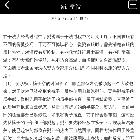
培训学院
衣服有哪些熨烫技巧
2016-05-26 14:39:47
在干洗店经营过程中，熨烫属于干洗过程中的后期工序，不同衣服有
不同的熨烫技巧，千万不可掉以轻心。熨烫衣服时，需先清楚衣服的
质料特性，对温度有所控制。有些化学纤维忌太高温，有些则耐高
温；有些天然纤维像丝、毛不适合高温，而棉麻则适合高温熨烫。
下面请洁希亚国际洗衣熨烫专家来介绍几种不同材料衣服的熨烫方
法：
（1） 变形裤：裤子穿的时间长了，膝盖部位常会被顶起一个大鼓包
来，对于这种已经变形的裤子，最好使用电蒸汽熨斗。要先熨裤子的
后半部，熨时先用手把裤子的后半部拉直，展开褶皱后熨，直至裤子
的后半部恢复自然状态。然后再熨裤子的前半部分。熨烫时，因前半
部的膝盖部分已起鼓包，如果将裤子拉直，前半部会起皱褶。这时应
先从裤子的上部和下部熨起，熨斗要先轻轻放在裤子上，按动蒸汽开
关，使已起皱的部位在熨斗的热力下自然回缩。同样方法作用于膝盖
部位，当大鼓包变成小鼓包后，继续采用以上办法，如此反复，即可